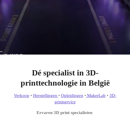
Dé specialist in 3D-
printtechnologie in België
Verkoop
•
Herstellingen
•
Opleidingen
•
MakerLab
•
3D-
printservice
Ervaren 3D print specialisten