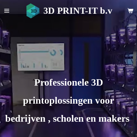
Ga
3D PRINT-IT b.v
direct
naar
de
hoofdinhoud
Professionele 3D
printoplossingen voor
bedrijven , scholen en makers