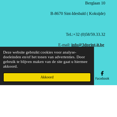
Berglaan 10
B-8670 Sint-Idesbald ( Koksijde)
Tel.:+32 (0)58/59.33.32
E-mail:
info@3dprint-it.be
Deze website gebruikt cookies voor analyse-
doeleinden en/of het tonen van advertenties. Door
gebruik te blijven maken van de site gaat u hiermee
akkoord.
Akkoord
E-mailadres
Telefoonnummer
Kaart
Facebook
BTW: BE0781964312
© 2020 - 2026 3D Print-it B.V.