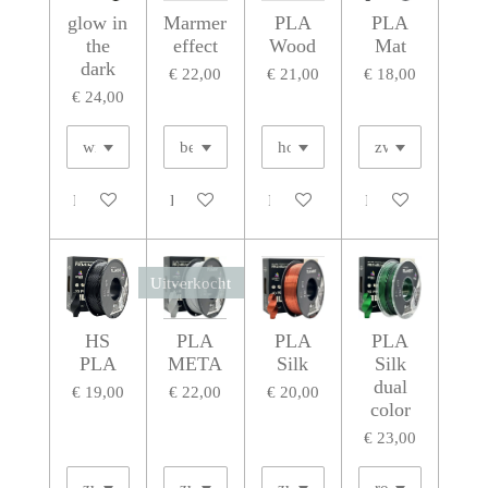
glow in
Marmer
PLA
PLA
the
effect
Wood
Mat
dark
€ 22,00
€ 21,00
€ 18,00
€ 24,00
Houd mij op de hoogte
Houd mij op de hoogte
In winkelwagen
In winkelwagen
Uitverkocht
HS
PLA
PLA
PLA
PLA
META
Silk
Silk
dual
€ 19,00
€ 22,00
€ 20,00
color
€ 23,00