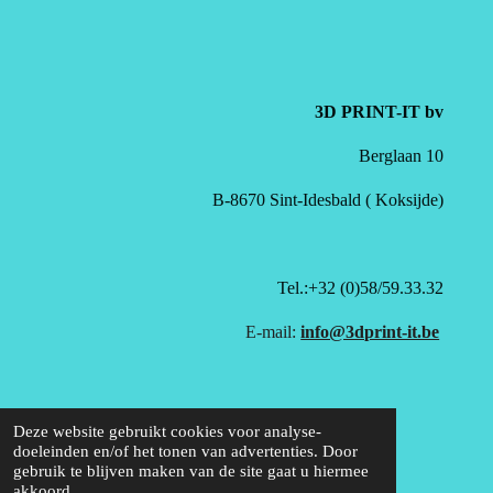
3D PRINT-IT bv
Berglaan 10
B-8670 Sint-Idesbald ( Koksijde)
Tel.:+32 (0)58/59.33.32
E-mail:
info@3dprint-it.be
Deze website gebruikt cookies voor analyse-
doeleinden en/of het tonen van advertenties. Door
gebruik te blijven maken van de site gaat u hiermee
akkoord.