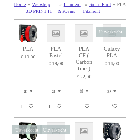
Home
»
Webshop
»
Filament
»
Smart Print
»
PLA
3D PRINT-IT
& Resins
Filament
Uitverkocht
PLA
PLA
PLA
Galaxy
Pastel
CF (
PLA
€ 19,00
Carbon
€ 19,00
€ 18,00
fiber)
€ 22,00
In winkelwagen
In winkelwagen
In winkelwagen
Houd mij op de h
Uitverkocht
Uitverkocht