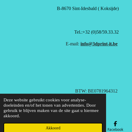
B-8670 Sint-Idesbald ( Koksijde)
Tel.:+32 (0)58/59.33.32
E-mail:
info@3dprint-it.be
BTW: BE0781964312
© 2020 - 2026 3D Print-it B.V.
Deze website gebruikt cookies voor analyse-
doeleinden en/of het tonen van advertenties. Door
gebruik te blijven maken van de site gaat u hiermee
akkoord.
Akkoord
E-mailadres
Telefoonnummer
Kaart
Facebook