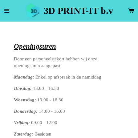
Ga
3D PRINT-IT b.v
direct
naar
de
hoofdinhoud
Openingsuren
Door een personeelstekort hebben wij onze
openingsuren aangepast.
Maandag:
Enkel op afspraak in de namiddag
Dinsdag:
13.00 - 16.30
Woensdag:
13.00 - 16.30
Donderdag:
14.00 - 16.00
Vrijdag:
09.00 - 12.00
Zaterdag:
Gesloten