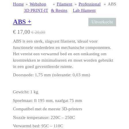
Home
»
Webshop
»
Filament
»
Professional
»
ABS
3D PRINT-IT
& Resins
Lab filament
ABS +
Uitverkocht
€ 17,00
€ 20,00
ABS is een sterk, slagvast filament, ideaal voor
functionele onderdelen en mechanische componenten.
Het vereist een verwarmd bed en een omkasting om
kromtrekken te minimaliseren en moet worden gebruikt
in een goed geventileerde ruimte.
Doorsnede: 1,75 mm (tolerantie: 0,03 mm)
Gewicht: 1 kg
Spoelmaat: fi 195 mm, naafgat 75 mm
Compatibel met de meeste 3D-printers
Nozzle temperatuur: 220C – 250C
Verwarmd bed: 95C – 110C