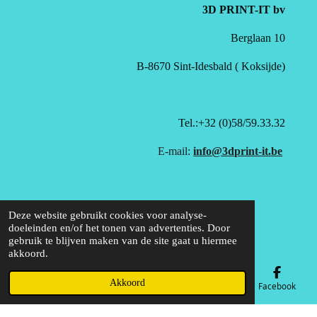
3D PRINT-IT bv
Berglaan 10
B-8670 Sint-Idesbald ( Koksijde)
Tel.:+32 (0)58/59.33.32
E-mail:
info@3dprint-it.be
Deze website gebruikt cookies voor analyse-
doeleinden en/of het tonen van advertenties. Door
gebruik te blijven maken van de site gaat u hiermee
akkoord.
BTW: BE0781964312
© 2020 - 2026 3D Print-it B.V.
Akkoord
E-mailadres
Telefoonnummer
Kaart
Facebook