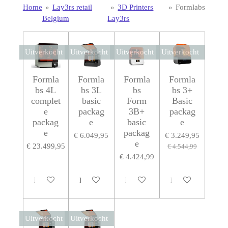
Home
»
Lay3rs retail
»
3D Printers
»
Formlabs
Belgium
Lay3rs
Uitverkocht
Uitverkocht
Uitverkocht
Uitverkocht
Formla
Formla
Formla
Formla
bs 4L
bs 3L
bs
bs 3+
complet
basic
Form
Basic
e
packag
3B+
packag
packag
e
basic
e
e
packag
€ 6.049,95
€ 3.249,95
e
€ 23.499,95
€ 4.544,99
€ 4.424,99
Houd mij op de hoogte
Houd mij op de hoogte
Houd mij op de hoogte
Houd mij op de h
Uitverkocht
Uitverkocht