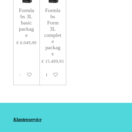
Formla
Formla
bs 3L
bs
basic
Form
packag
3L
e
complet
e
€ 6.049,99
packag
e
€ 15.499,95
Houd mij op de hoogte
Houd mij op de hoogte
Klantenservice