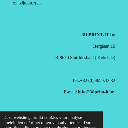
wij zijn op zoek
3D PRINT-IT bv
Berglaan 10
B-8670 Sint-Idesbald ( Koksijde)
Tel.:+32 (0)58/59.33.32
E-mail:
info@3dprint-it.be
Deze website gebruikt cookies voor analyse-
doeleinden en/of het tonen van advertenties. Door
gebruik te blijven maken van de site gaat u hiermee