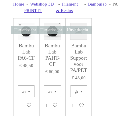
Home
»
Webshop 3D
»
Filament
»
Bambulab
»
PA
PRINT-IT
& Resins
Uitverkocht
Uitverkocht
Uitverkocht
Bambu
Bambu
Bambu
Lab
Lab
Lab
PA6-CF
PAHT-
Support
CF
voor
€ 48,50
PA/PET
€ 60,00
€ 48,00
Houd mij op de hoogte
Houd mij op de hoogte
Houd mij op de hoogte