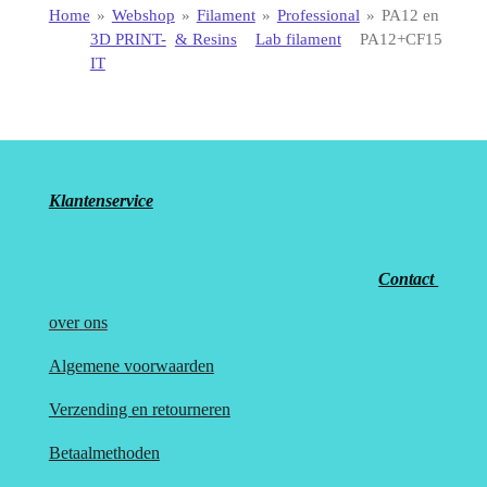
Home
»
Webshop
»
Filament
»
Professional
»
PA12 en
3D PRINT-
& Resins
Lab filament
PA12+CF15
IT
Klantenservice
Contact
over
ons
Algemene voorwaarden
Verzending en retourneren
Betaalmethoden