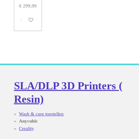
€ 299,99
Houd mij op de hoogte
SLA/DLP 3D Printers (
Resin)
Wash & cure toestellen
Anycubic
Creality