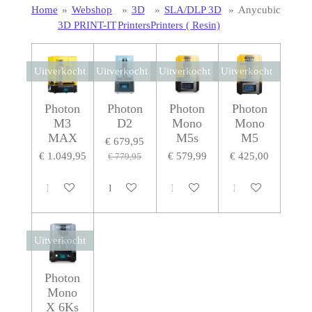
Home
»
Webshop
»
3D
»
SLA/DLP 3D
»
Anycubic
3D PRINT-IT
Printers
Printers ( Resin)
Uitverkocht
Uitverkocht
Uitverkocht
Uitverkocht
Photon
Photon
Photon
Photon
M3
D2
Mono
Mono
MAX
M5s
M5
€ 679,95
€ 1.049,95
€ 579,99
€ 425,00
€ 779,95
Houd mij op de hoogte
Houd mij op de hoogte
Houd mij op de hoogte
Houd mij op de h
Uitverkocht
Photon
Mono
X 6Ks