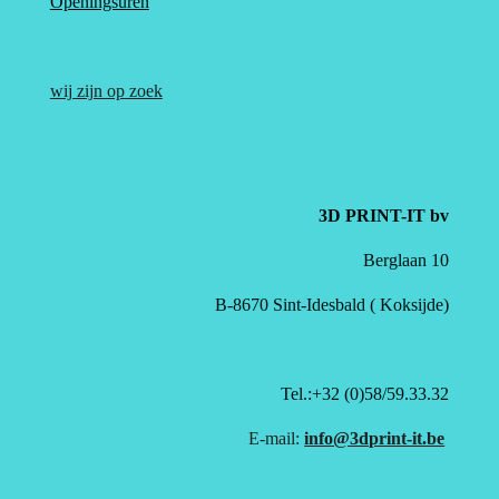
Openingsuren
wij zijn op zoek
3D PRINT-IT bv
Berglaan 10
B-8670 Sint-Idesbald ( Koksijde)
Tel.:+32 (0)58/59.33.32
E-mail:
info@3dprint-it.be