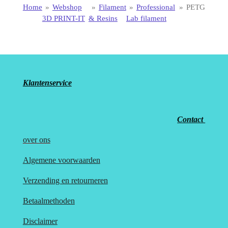
Home
»
Webshop
»
Filament
»
Professional
»
PETG
3D PRINT-IT
& Resins
Lab filament
Klantenservice
Contact
over
ons
Algemene voorwaarden
Verzending en retourneren
Betaalmethoden
Disclaimer