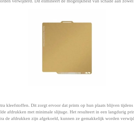
rden verwijderd. Dit elimineert de mogelijkheid van schade aan zowel d
a kleefstoffen. Dit zorgt ervoor dat prints op hun plaats blijven tijdens
de afdrukken met minimale slijtage. Het resulteert in een langdurig pri
a de afdrukken zijn afgekoeld, kunnen ze gemakkelijk worden verwijder