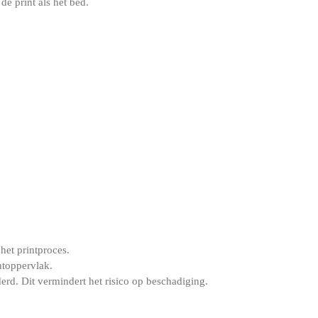
e print als het bed.
 het printproces.
ntoppervlak.
d. Dit vermindert het risico op beschadiging.