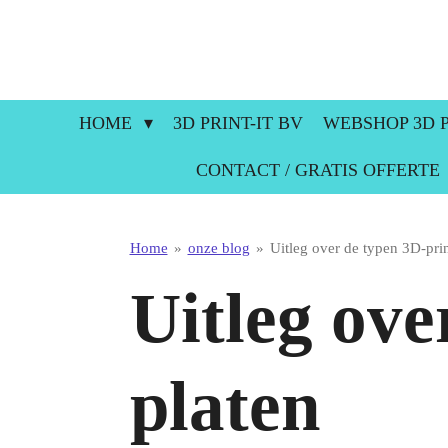
Ga
direct
naar
de
hoofdinhoud
HOME
3D PRINT-IT BV
WEBSHOP 3D P
CONTACT / GRATIS OFFERTE
Home
»
onze blog
»
Uitleg over de typen 3D-pri
Uitleg ove
platen