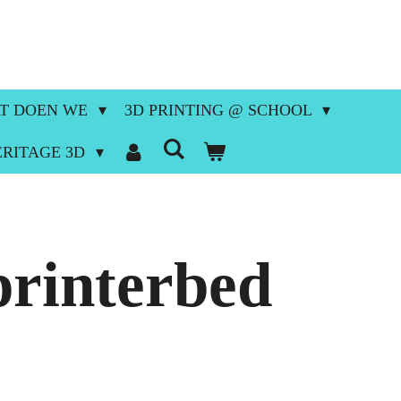
T DOEN WE
3D PRINTING @ SCHOOL
ERITAGE 3D
printerbed