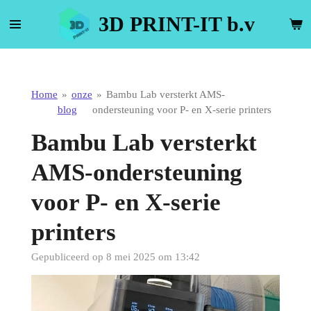
Ga
3D PRINT-IT b.v
direct
naar
de
hoofdinhoud
Home
»
onze
»
Bambu Lab versterkt AMS-
blog
ondersteuning voor P- en X-serie printers
Bambu Lab versterkt
AMS-ondersteuning
voor P- en X-serie
printers
Gepubliceerd op 8 mei 2025 om 13:42