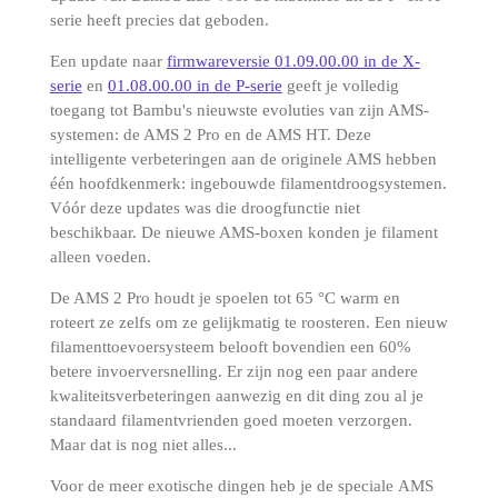
serie heeft precies dat geboden.
Een update naar
firmwareversie 01.09.00.00 in de X-
serie
en
01.08.00.00 in de P-serie
geeft je volledig
toegang tot Bambu's nieuwste evoluties van zijn AMS-
systemen: de AMS 2 Pro en de AMS HT. Deze
intelligente verbeteringen aan de originele AMS hebben
één hoofdkenmerk: ingebouwde filamentdroogsystemen.
Vóór deze updates was die droogfunctie niet
beschikbaar. De nieuwe AMS-boxen konden je filament
alleen voeden.
De AMS 2 Pro
houdt je spoelen tot 65 °C warm en
roteert ze zelfs om ze gelijkmatig te roosteren. Een nieuw
filamenttoevoersysteem belooft bovendien een 60%
betere invoerversnelling. Er zijn nog een paar andere
kwaliteitsverbeteringen aanwezig en dit ding zou al je
standaard filamentvrienden goed moeten verzorgen.
Maar dat is nog niet alles...
Voor de meer exotische dingen heb je de speciale
AMS