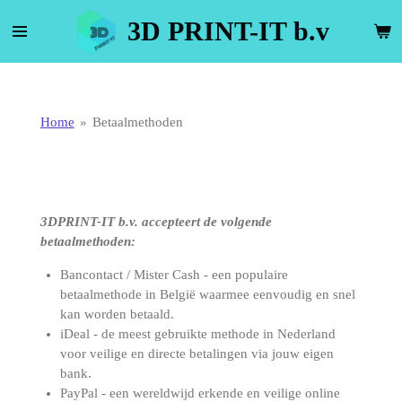
Ga
3D PRINT-IT b.v
direct
naar
de
hoofdinhoud
Home
»
Betaalmethoden
3DPRINT-IT b.v. accepteert de volgende
betaalmethoden:
Bancontact / Mister Cash - een populaire
betaalmethode in België waarmee eenvoudig en snel
kan worden betaald.
iDeal - de meest gebruikte methode in Nederland
voor veilige en directe betalingen via jouw eigen
bank.
PayPal - een wereldwijd erkende en veilige online