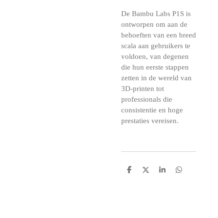
De Bambu Labs P1S is
ontworpen om aan de
behoeften van een breed
scala aan gebruikers te
voldoen, van degenen
die hun eerste stappen
zetten in de wereld van
3D-printen tot
professionals die
consistentie en hoge
prestaties vereisen.
D
D
S
D
e
e
h
e
l
e
a
l
e
l
r
e
n
e
n