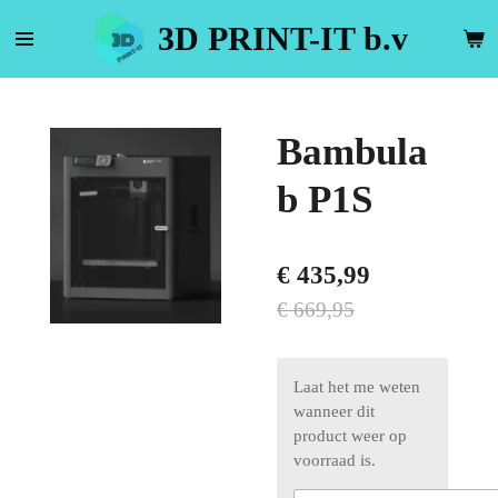
Ga
3D PRINT-IT b.v
direct
naar
de
hoofdinhoud
Bambula
b P1S
€ 435,99
€ 669,95
Laat het me weten
wanneer dit
product weer op
voorraad is.