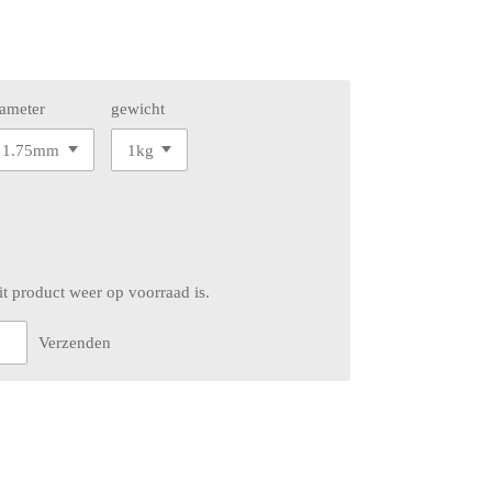
iameter
gewicht
t product weer op voorraad is.
Verzenden