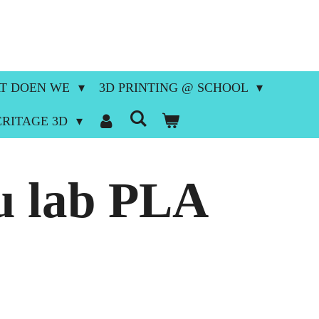
T DOEN WE
3D PRINTING @ SCHOOL
ERITAGE 3D
 lab PLA