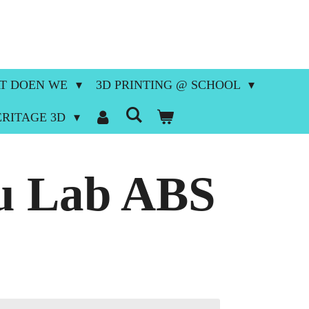
T DOEN WE
3D PRINTING @ SCHOOL
ERITAGE 3D
 Lab ABS