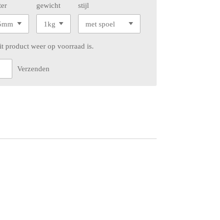
ter
gewicht
stijl
t product weer op voorraad is.
Verzenden