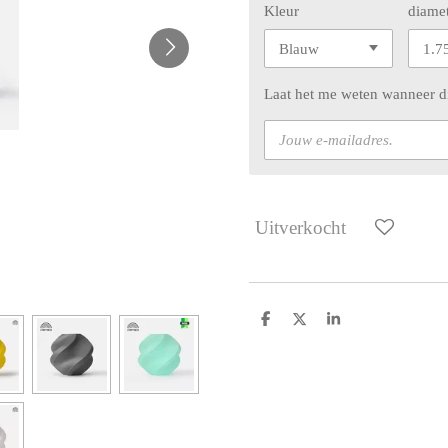
Kleur
diame
Laat het me weten wanneer di
Uitverkocht
D
D
S
e
e
h
l
e
a
e
l
r
n
e