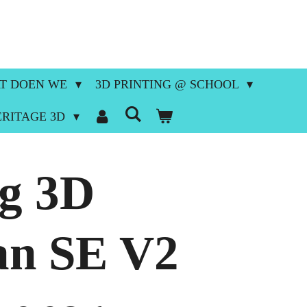
T DOEN WE
3D PRINTING @ SCHOOL
ERITAGE 3D
ng 3D
an SE V2