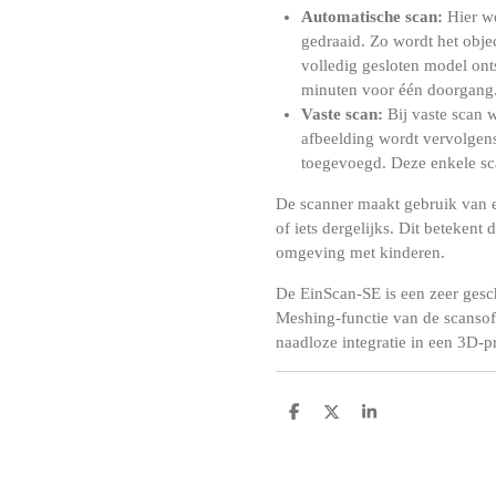
Automatische scan:
Hier wo
gedraaid.
Zo wordt het obje
volledig gesloten model onts
minuten voor één doorgang
Vaste scan:
Bij vaste scan 
afbeelding wordt vervolgens
toegevoegd.
Deze enkele sc
De scanner maakt gebruik van e
of iets dergelijks.
Dit betekent 
omgeving met kinderen.
De EinScan-SE is een zeer gesc
Meshing-functie van de scansof
naadloze integratie in een 3D-p
D
D
S
e
e
h
l
e
a
e
l
r
n
e