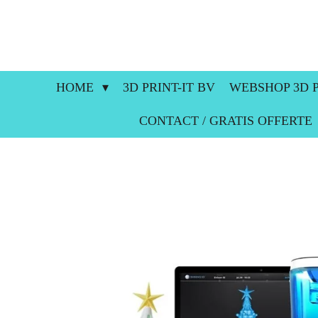
Ga
direct
naar
de
hoofdinhoud
HOME
3D PRINT-IT BV
WEBSHOP 3D P
CONTACT / GRATIS OFFERTE