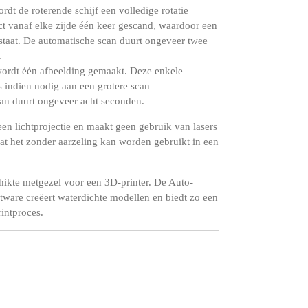
rdt de roterende schijf een volledige rotatie
ct vanaf elke zijde één keer gescand, waardoor een
taat.
De automatische scan duurt ongeveer twee
.
wordt één afbeelding gemaakt.
Deze enkele
 indien nodig aan een grotere scan
an duurt ongeveer acht seconden.
en lichtprojectie en maakt geen gebruik van lasers
dat het zonder aarzeling kan worden gebruikt in een
hikte metgezel voor een 3D-printer.
De Auto-
tware creëert waterdichte modellen en biedt zo een
rintproces.