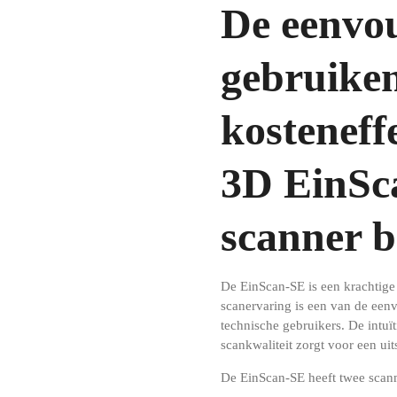
De eenvou
gebruike
kosteneff
3D EinSc
scanner 
De EinScan-SE is een krachtige
scanervaring is een van de eenv
technische gebruikers.
De intuï
scankwaliteit zorgt voor een uit
De EinScan-SE heeft twee scan