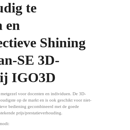
dig te
n en
ectieve Shining
an-SE 3D-
bij IGO3D
 metgezel voor docenten en individuen.
De 3D-
oudigste op de markt en is ook geschikt voor niet-
tieve bediening gecombineerd met de goede
stekende prijs/prestatieverhouding.
modi: