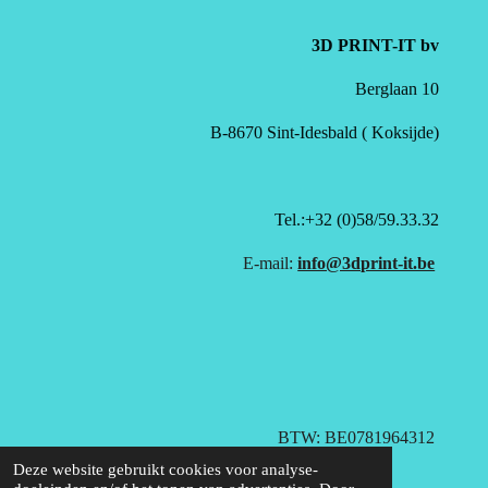
3D PRINT-IT bv
Berglaan 10
B-8670 Sint-Idesbald ( Koksijde)
Tel.:+32 (0)58/59.33.32
E-mail:
info@3dprint-it.be
BTW: BE0781964312
© 2020 - 2026 3D Print-it B.V.
Deze website gebruikt cookies voor analyse-