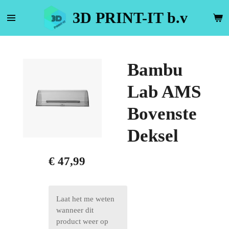
Ga
3D PRINT-IT b.v
direct
naar
de
hoofdinhoud
Bambu
Lab AMS
Bovenste
Deksel
€ 47,99
Laat het me weten
wanneer dit
product weer op