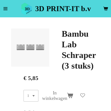
Ga
3D PRINT-IT b.v
direct
naar
de
hoofdinhoud
Bambu
Lab
Schraper
(3 stuks)
€ 5,85
In
winkelwagen