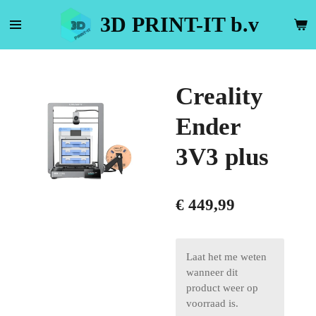
Ga
3D PRINT-IT b.v
direct
naar
de
hoofdinhoud
Creality
Ender
3V3 plus
€ 449,99
Laat het me weten
wanneer dit
product weer op
voorraad is.