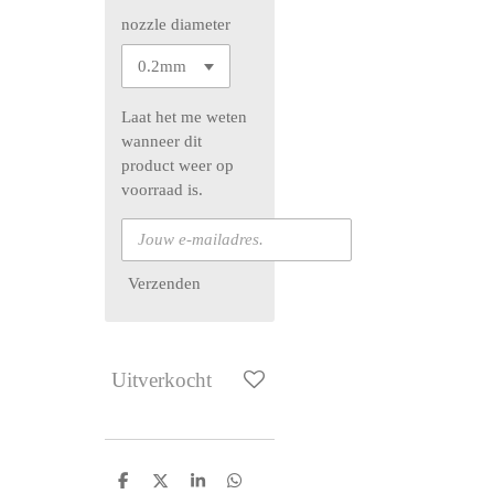
nozzle diameter
Laat het me weten
wanneer dit
product weer op
voorraad is.
Verzenden
Uitverkocht
D
D
S
D