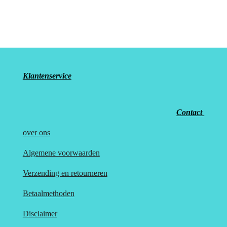
e
e
h
e
l
e
a
l
e
l
r
e
n
e
n
Klantenservice
Contact
over
ons
Algemene voorwaarden
Verzending en retourneren
Betaalmethoden
Disclaimer