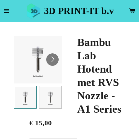
Ga
3D PRINT-IT b.v
direct
naar
de
hoofdinhoud
Bambu
Lab
Hotend
met RVS
Nozzle -
A1 Series
€ 15,00