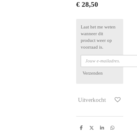
€ 28,50
Laat het me weten
wanneer dit
product weer op
voorraad is.
Verzenden
Uitverkocht
D
D
S
D
e
e
h
e