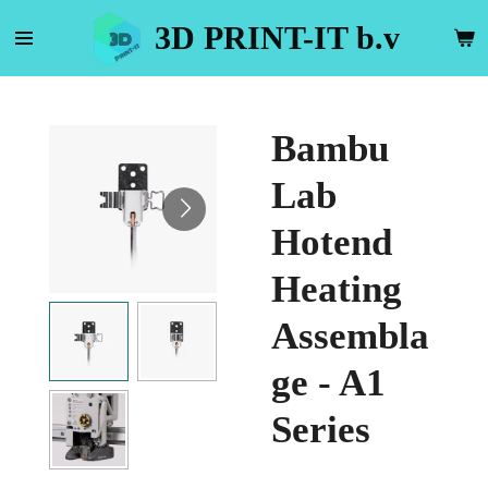
Ga
3D PRINT-IT b.v
direct
naar
de
hoofdinhoud
Bambu
Lab
Hotend
Heating
Assembla
ge - A1
Series