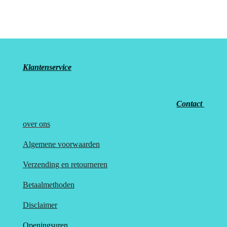
l
e
a
l
e
l
r
e
n
e
n
Klantenservice
Contact
over
ons
Algemene voorwaarden
Verzending en retourneren
Betaalmethoden
Disclaimer
Openingsuren