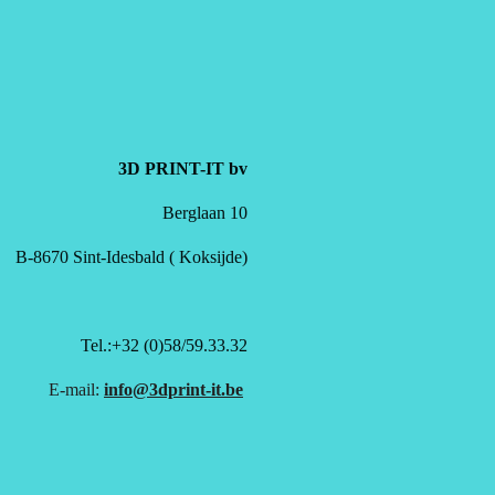
3D PRINT-IT bv
Berglaan 10
B-8670 Sint-Idesbald ( Koksijde)
Tel.:+32 (0)58/59.33.32
E-mail:
info@3dprint-it.be