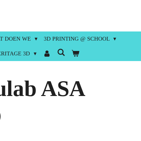
T DOEN WE
3D PRINTING @ SCHOOL
ERITAGE 3D
lab ASA
O