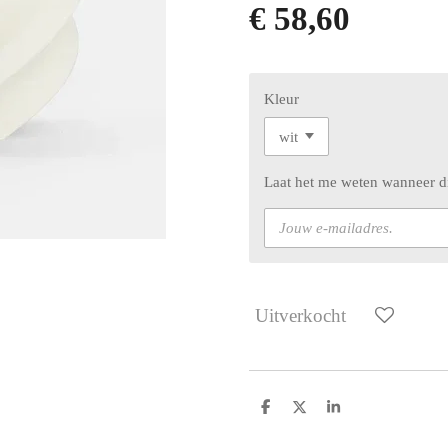
€ 58,60
Kleur
Laat het me weten wanneer di
Uitverkocht
D
D
S
e
e
h
l
e
a