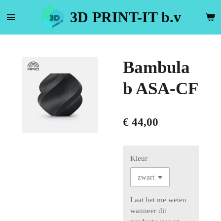
Ga
3D PRINT-IT b.v
direct
naar
de
hoofdinhoud
Bambula
b ASA-CF
€ 44,00
Kleur
Laat het me weten
wanneer dit