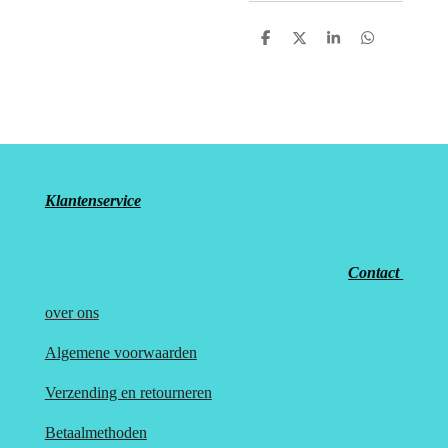
D
D
S
D
e
e
h
e
l
e
a
l
e
l
r
e
n
e
n
Klantenservice
Contact
over
ons
Algemene voorwaarden
Verzending en retourneren
Betaalmethoden