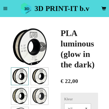
Ga
3D PRINT-IT b.v
direct
naar
de
hoofdinhoud
PLA
luminous
(glow in
the dark)
€ 22,00
Kleur