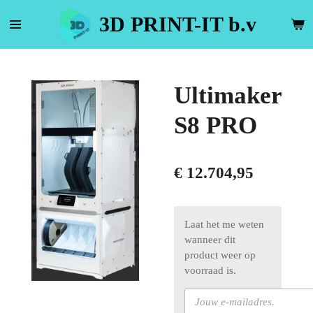
Ga
3D PRINT-IT b.v
direct
naar
de
hoofdinhoud
Ultimaker
S8 PRO
€ 12.704,95
Laat het me weten
wanneer dit
product weer op
voorraad is.