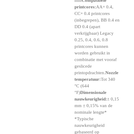
mm
Compatibele
printcores:
AA+ 0.4,
CC+ 0.4 printcores
(inbegrepen), BB 0.4 en
DD 0.4 (apart
verkrijgbaar) Legacy
0.25, 0.4, 0.6, 0.8
printcores kunnen
worden gebruikt in
combinatie met vooraf
geslicede
printopdrachten.
Nozzle
temperatuur:
Tot 340
°C (644
°F)
Dimensionale
nauwkeurigheid:
± 0,15
mm ± 0,15% van de
nominale lengte*
*Typische
nauwkeurigheid
gebaseerd op