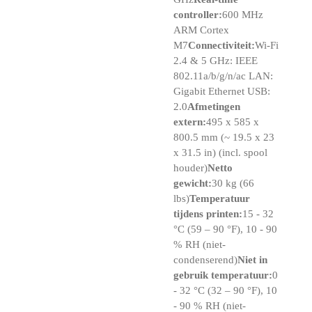
controller:
600 MHz
ARM Cortex
M7
Connectiviteit:
Wi-Fi
2.4 & 5 GHz: IEEE
802.11a/b/g/n/ac LAN:
Gigabit Ethernet USB:
2.0
Afmetingen
extern:
495 x 585 x
800.5 mm (~ 19.5 x 23
x 31.5 in) (incl. spool
houder)
Netto
gewicht:
30 kg (66
lbs)
Temperatuur
tijdens printen:
15 - 32
°C (59 – 90 °F), 10 - 90
% RH (niet-
condenserend)
Niet in
gebruik temperatuur:
0
- 32 °C (32 – 90 °F), 10
- 90 % RH (niet-