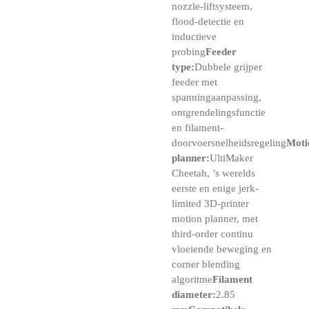
nozzle-liftsysteem,
flood-detectie en
inductieve
probing
Feeder
type:
Dubbele grijper
feeder met
spanningaanpassing,
ontgrendelingsfunctie
en filament-
doorvoersnelheidsregeling
Moti
planner:
UltiMaker
Cheetah, ’s werelds
eerste en enige jerk-
limited 3D-printer
motion planner, met
third-order continu
vloeiende beweging en
corner blending
algoritme
Filament
diameter:
2.85