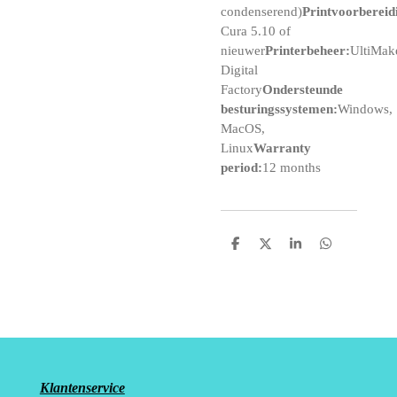
condenserend)
Printvoorbereid
Cura 5.10 of
nieuwer
Printerbeheer:
UltiMak
Digital
Factory
Ondersteunde
besturingssystemen:
Windows,
MacOS,
Linux
Warranty
period:
12 months
D
D
S
D
e
e
h
e
l
e
a
l
e
l
r
e
n
e
n
Klantenservice