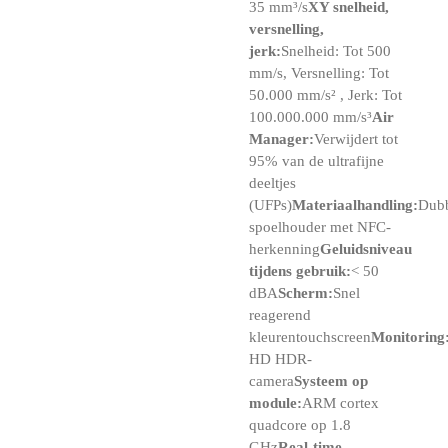
35 mm³/s
XY snelheid,
versnelling,
jerk:
Snelheid: Tot 500
mm/s, Versnelling: Tot
50.000 mm/s² , Jerk: Tot
100.000.000 mm/s³
Air
Manager:
Verwijdert tot
95% van de ultrafijne
deeltjes
(UFPs)
Materiaalhandling:
Dub
spoelhouder met NFC-
herkenning
Geluidsniveau
tijdens gebruik:
< 50
dBA
Scherm:
Snel
reagerend
kleurentouchscreen
Monitoring
HD HDR-
camera
Systeem op
module:
ARM cortex
quadcore op 1.8
GHz
Real-time