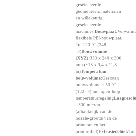
geselecteerde
geometrieën, materialen
en willekeurig
geselecteerde
machines.
Bouwplaat:
Verwarm
flexibele PEI-bouwplaat.
Tot 120 °C (248
°F)
Bouwvolume
(XYZ):
330 x 240 x 300
mm (~13 x 9,4 x 11,8
in)
Temperatuur
bouwvolume:
Gesloten
bouwvolume < 50 °C
(122 °F) met open-loop
temperatuurregeling
Laagresolu
- 300 micron
(afhankelijk van de
nozzle-grootte van de
printcore en het
printprofiel)
Extrusiedebiet:
Tot