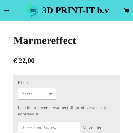
Ga
3D PRINT-IT b.v
direct
naar
de
hoofdinhoud
Marmereffect
€ 22,00
Kleur
Laat het me weten wanneer dit product weer op
voorraad is.
Verzenden