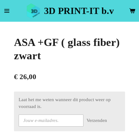
Ga
3D PRINT-IT b.v
direct
naar
de
hoofdinhoud
ASA +GF ( glass fiber)
zwart
€ 26,00
Laat het me weten wanneer dit product weer op
voorraad is.
Verzenden