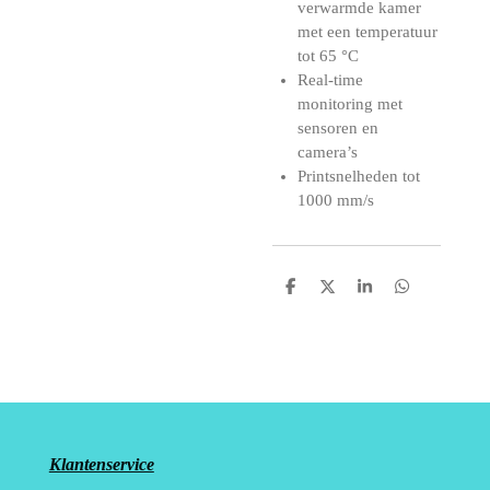
verwarmde kamer
met een temperatuur
tot 65 °C
Real-time
monitoring met
sensoren en
camera’s
Printsnelheden tot
1000 mm/s
D
D
S
D
e
e
h
e
l
e
a
l
e
l
r
e
n
e
n
Klantenservice