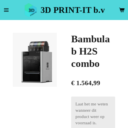
Ga
3D PRINT-IT b.v
direct
naar
de
hoofdinhoud
Bambula
b H2S
combo
€ 1.564,99
Laat het me weten
wanneer dit
product weer op
voorraad is.