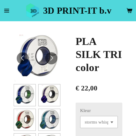
Ga
3D PRINT-IT b.v
direct
naar
de
hoofdinhoud
PLA
SILK TRI
color
€ 22,00
Kleur