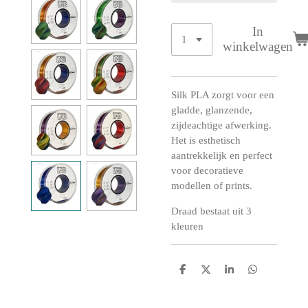
In
winkelwagen
Silk PLA zorgt voor een
gladde, glanzende,
zijdeachtige afwerking.
Het is esthetisch
aantrekkelijk en perfect
voor decoratieve
modellen of prints.
Draad bestaat uit 3
kleuren
D
D
S
D
e
e
h
e
l
e
a
l
e
l
r
e