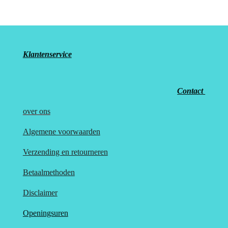
n
e
n
Klantenservice
Contact
over
ons
Algemene voorwaarden
Verzending en retourneren
Betaalmethoden
Disclaimer
Openingsuren