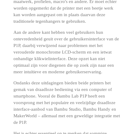
maatwerk, profielen, macro's en andere.
Er moet echter
worden opgemerkt dat de printer met een beetje werk
kan worden aangepast om in plaats daarvan deze
traditionele tegenhangers te gebruiken.
Aan de andere kant hebben veel gebruikers hun
ontevredenheid geuit over de gebruikersinterface van de
P1P, daarbij verwijzend naar problemen met het
verouderde monochrome LCD-scherm en een ietwat
onhandige klikwielinterface.
Deze opzet kan niet
optimaal zijn voor diegenen die op zoek zijn naar een
meer intuïtieve en moderne gebruikerservaring.
Ondanks deze uitdagingen bieden beide printers het
gemak van draadloze bediening via een computer of
smartphone.
Vooral de Bambu Lab P1P heeft een
voorsprong met het populaire en veelzijdige draadloze
interface-aanbod van Bambu Studio, Bambu Handy en
MakerWorld – allemaal met een geweldige integratie met
de P1P.
Het is echter essentieel op te merken dat sommige