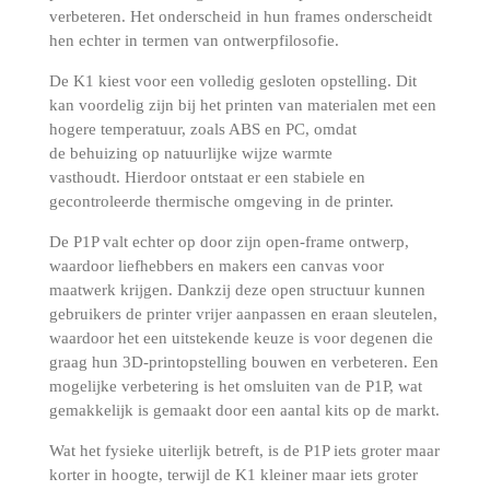
verbeteren.
Het onderscheid in hun frames onderscheidt
hen echter in termen van ontwerpfilosofie.
De K1 kiest voor een volledig gesloten opstelling.
Dit
kan voordelig zijn bij het printen van materialen met een
hogere temperatuur, zoals ABS en PC, omdat
de
behuizing
op natuurlijke wijze warmte
vasthoudt.
Hierdoor ontstaat er een stabiele en
gecontroleerde thermische omgeving in de printer.
De P1P valt echter op door zijn open-frame ontwerp,
waardoor liefhebbers en makers een canvas voor
maatwerk krijgen.
Dankzij deze open structuur kunnen
gebruikers de printer vrijer aanpassen en eraan sleutelen,
waardoor het een uitstekende keuze is voor degenen die
graag hun 3D-printopstelling bouwen en verbeteren.
Een
mogelijke verbetering is het omsluiten van de P1P, wat
gemakkelijk is gemaakt door een
aantal kits
op de markt.
Wat het fysieke uiterlijk betreft, is de P1P iets groter maar
korter in hoogte, terwijl de K1 kleiner maar iets groter