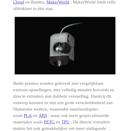
Cloud
en Bambu,
MakerWorld
.
MakerWorld biedt zelfs
afdrukken in één stap.
Beide printers worden geleverd met vergelijkbare
extrusie-opstellingen, met volledig metalen hot-ends en
directe extruders met dubbele versnelling.
Dankzij dit
ontwerp kunnen ze met een grote verscheidenheid aan
filamenten werken, waaronder standaardopties
zoals
PLA
en
ABS
, maar ook meer gespecialiseerde
materialen zoals
PETG
en
TPU
.
De directe extruders
maken het ook gemakkelijker om meer uitdagende