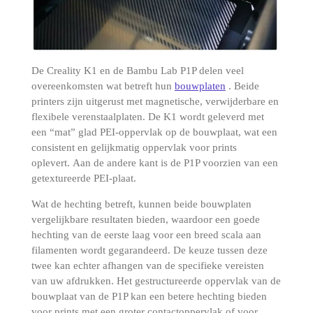
De Creality K1 en de Bambu Lab P1P delen veel
overeenkomsten wat betreft hun
bouwplaten
.
Beide
printers zijn uitgerust met magnetische, verwijderbare en
flexibele verenstaalplaten.
De K1 wordt geleverd met
een “mat” glad PEI-oppervlak op de bouwplaat, wat een
consistent en gelijkmatig oppervlak voor prints
oplevert.
Aan de andere kant is de P1P voorzien van een
getextureerde PEI-plaat.
Wat de hechting betreft, kunnen beide bouwplaten
vergelijkbare resultaten bieden, waardoor een goede
hechting van de eerste laag voor een breed scala aan
filamenten wordt gegarandeerd.
De keuze tussen deze
twee kan echter afhangen van de specifieke vereisten
van uw afdrukken.
Het gestructureerde oppervlak van de
bouwplaat van de P1P kan een betere hechting bieden
voor prints met een groter contactoppervlak of voor