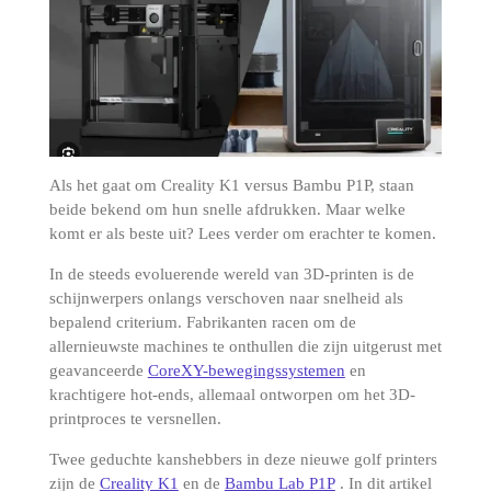
Als het gaat om Creality K1 versus Bambu P1P, staan ​​
beide bekend om hun snelle afdrukken.
Maar welke
komt er als beste uit?
Lees verder om erachter te komen.
In de steeds evoluerende wereld van 3D-printen is de
schijnwerpers onlangs verschoven naar snelheid als
bepalend criterium.
Fabrikanten racen om de
allernieuwste machines te onthullen die zijn uitgerust met
geavanceerde
CoreXY-bewegingssystemen
en
krachtigere hot-ends, allemaal ontworpen om het 3D-
printproces te versnellen.
Twee geduchte kanshebbers in deze nieuwe golf printers
zijn de
Creality K1
en de
Bambu Lab P1P
.
In dit artikel