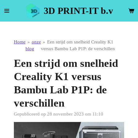
Ga
3D PRINT-IT b.v
direct
naar
de
hoofdinhoud
Home
»
onze
»
Een strijd om snelheid Creality K1
blog
versus Bambu Lab P1P: de verschillen
Een strijd om snelheid
Creality K1 versus
Bambu Lab P1P: de
verschillen
Gepubliceerd op 28 november 2023 om 11:10