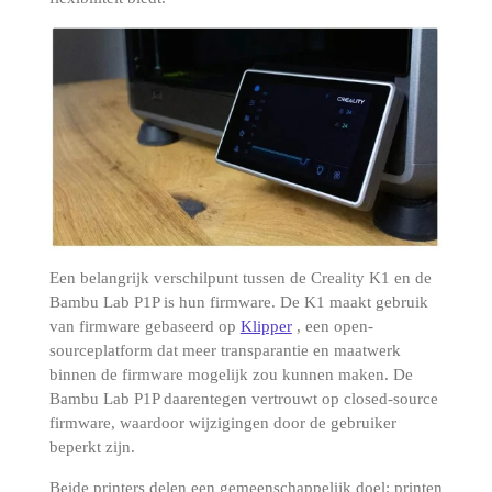
Een belangrijk verschilpunt tussen de Creality K1 en de
Bambu Lab P1P is hun firmware.
De K1 maakt gebruik
van firmware gebaseerd op
Klipper
, een open-
sourceplatform dat meer transparantie en maatwerk
binnen de firmware mogelijk zou kunnen maken.
De
Bambu Lab P1P daarentegen vertrouwt op closed-source
firmware, waardoor wijzigingen door de gebruiker
beperkt zijn.
Beide printers delen een gemeenschappelijk doel: printen