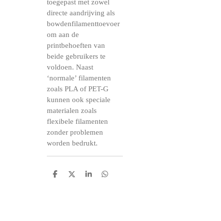
toegepast met zowel
directe aandrijving als
bowdenfilamenttoevoer
om aan de
printbehoeften van
beide gebruikers te
voldoen.
Naast
‘normale’ filamenten
zoals PLA of PET-G
kunnen ook speciale
materialen zoals
flexibele filamenten
zonder problemen
worden bedrukt.
D
D
S
D
e
e
h
e
l
e
a
l
e
l
r
e
n
e
n