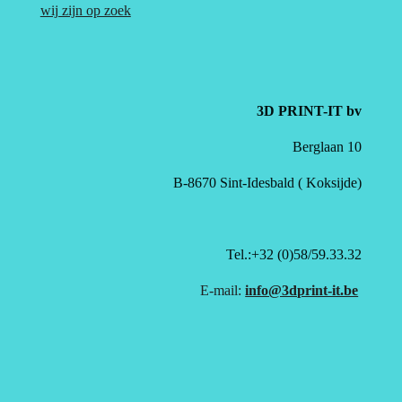
wij zijn op zoek
3D PRINT-IT bv
Berglaan 10
B-8670 Sint-Idesbald ( Koksijde)
Tel.:+32 (0)58/59.33.32
E-mail:
info@3dprint-it.be