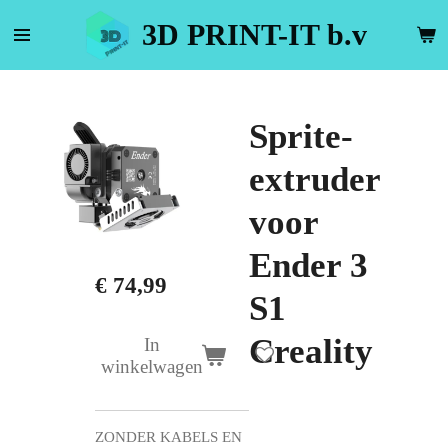
Ga
3D PRINT-IT b.v
direct
naar
de
hoofdinhoud
Sprite-
extruder
voor
Ender 3
€ 74,99
S1
Creality
In
winkelwagen
ZONDER KABELS EN